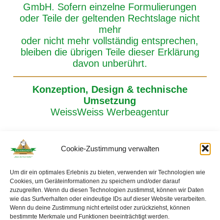
GmbH. Sofern einzelne Formulierungen
oder Teile der geltenden Rechtslage nicht
mehr
oder nicht mehr vollständig entsprechen,
bleiben die übrigen Teile dieser Erklärung
davon unberührt.
Konzeption, Design & technische
Umsetzung
WeissWeiss Werbeagentur
Cookie-Zustimmung verwalten
Um dir ein optimales Erlebnis zu bieten, verwenden wir Technologien wie
Cookies, um Geräteinformationen zu speichern und/oder darauf
GETRÄNKE KAZIANSCHÜTZ GMBH | KÄLBERWEIDE 6 | A-7111
zuzugreifen. Wenn du diesen Technologien zustimmst, können wir Daten
PARNDORF | TELEFON 02166-2244 | FAX 02166-2244-23
wie das Surfverhalten oder eindeutige IDs auf dieser Website verarbeiten.
OFFICE@KAZIANSCHUETZ.AT
|
WWW.KAZIANSCHUETZ.AT
Wenn du deine Zustimmung nicht erteilst oder zurückziehst, können
KONTAKT
bestimmte Merkmale und Funktionen beeinträchtigt werden.