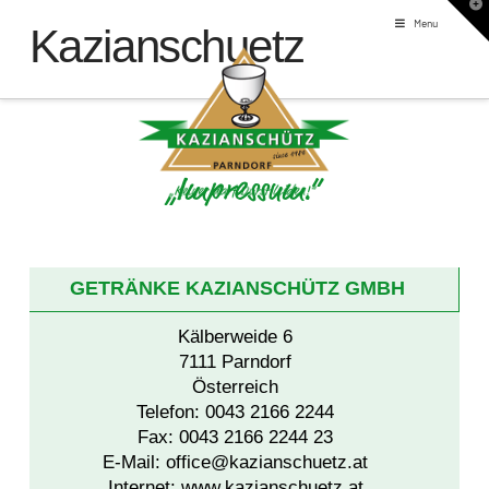
T
t
Menu
Kazianschuetz
W
„Impressum.“
GETRÄNKE KAZIANSCHÜTZ GMBH
Kälberweide 6
7111 Parndorf
Österreich
Telefon:
0043 2166 2244
Fax:
0043 2166 2244 23
E-Mail:
office@kazianschuetz.at
Internet:
www.kazianschuetz.at